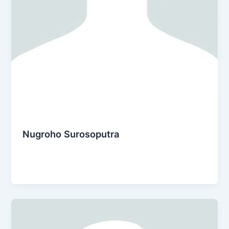
Social & Community
Nugroho Surosoputra
Admin
/
January 14, 2025
Rehabilitasi Kakao di Banten