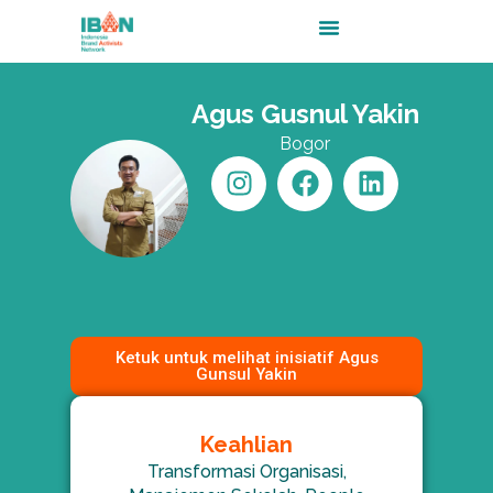
Skip
Menu
to
content
Agus Gusnul Yakin
Bogor
I
F
L
n
a
i
s
c
n
t
e
k
a
b
e
g
o
d
r
o
i
a
k
n
Ketuk untuk melihat inisiatif Agus
Gunsul Yakin
m
Keahlian
Transformasi Organisasi,